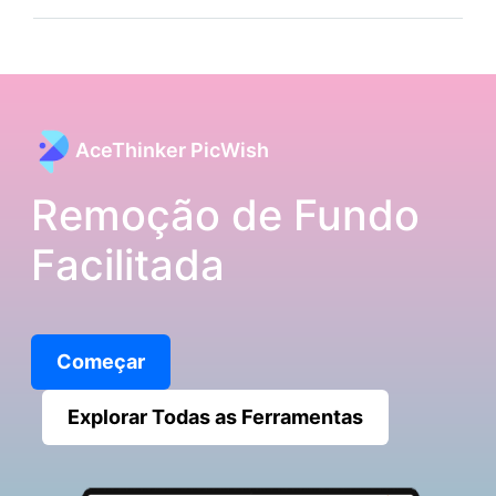
AceThinker PicWish
Remoção de Fundo
Facilitada
Começar
Explorar Todas as Ferramentas