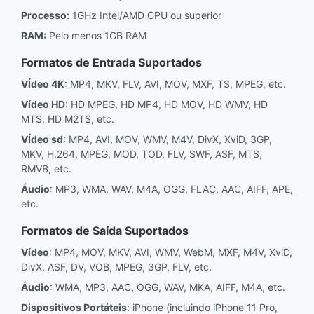
Processo:
1GHz Intel/AMD CPU ou superior
RAM:
Pelo menos 1GB RAM
Formatos de Entrada Suportados
VÍdeo 4K
: MP4, MKV, FLV, AVI, MOV, MXF, TS, MPEG, etc.
Vídeo HD
: HD MPEG, HD MP4, HD MOV, HD WMV, HD
MTS, HD M2TS, etc.
VÍdeo sd
: MP4, AVI, MOV, WMV, M4V, DivX, XviD, 3GP,
MKV, H.264, MPEG, MOD, TOD, FLV, SWF, ASF, MTS,
RMVB, etc.
Áudio
: MP3, WMA, WAV, M4A, OGG, FLAC, AAC, AIFF, APE,
etc.
Formatos de Saída Suportados
Vídeo
: MP4, MOV, MKV, AVI, WMV, WebM, MXF, M4V, XviD,
DivX, ASF, DV, VOB, MPEG, 3GP, FLV, etc.
Áudio
: WMA, MP3, AAC, OGG, WAV, MKA, AIFF, M4A, etc.
Dispositivos Portáteis
: iPhone (incluindo iPhone 11 Pro,