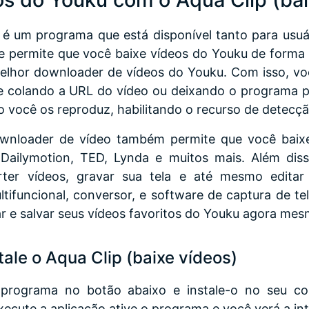
é um programa que está disponível tanto para usu
le permite que você baixe vídeos do Youku de forma 
hor downloader de vídeos do Youku. Com isso, vo
 colando a URL do vídeo ou deixando o programa p
você os reproduz, habilitando o recurso de detecçã
wnloader de vídeo também permite que você baixe 
ailymotion, TED, Lynda e muitos mais. Além dis
rter vídeos, gravar sua tela e até mesmo editar
ifuncional, conversor, e software de captura de tel
r e salvar seus vídeos favoritos do Youku agora me
tale o Aqua Clip (baixe vídeos)
 programa no botão abaixo e instale-o no seu co
ecute a aplicação ative o programa e você verá a in