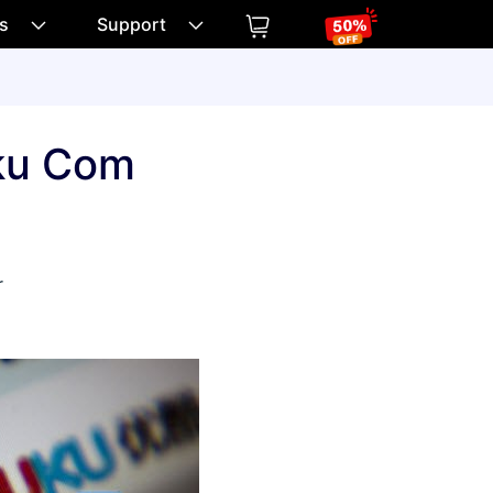
os
Support
uku Com
r