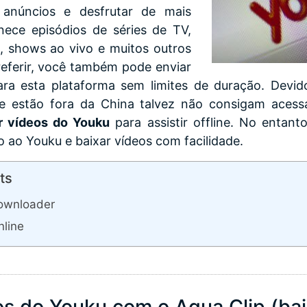
 anúncios e desfrutar de mais
rnece episódios de séries de TV,
s, shows ao vivo e muitos outros
referir, você também pode enviar
ara esta plataforma sem limites de duração. Devid
e estão fora da China talvez não consigam acessa
r vídeos do Youku
para assistir offline. No entanto,
 ao Youku e baixar vídeos com facilidade.
ts
ownloader
nline
os do Youku com o Aqua Clip (bai