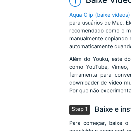
Aqua Clip (baixe vídeos)
para usuários de Mac. E
recomendado como o mel
manualmente copiando e
automaticamente quando 
Além do Youku, este do
como YouTube, Vimeo, D
ferramenta para conve
downloader de vídeo mult
Por que não experimenta
Baixe e ins
Step 1
Para começar, baixe o
concluído o download, ex