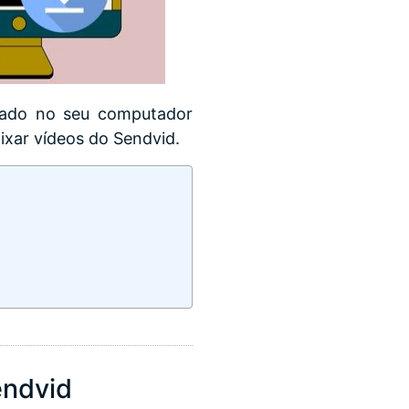
talado no seu computador
xar vídeos do Sendvid.
endvid