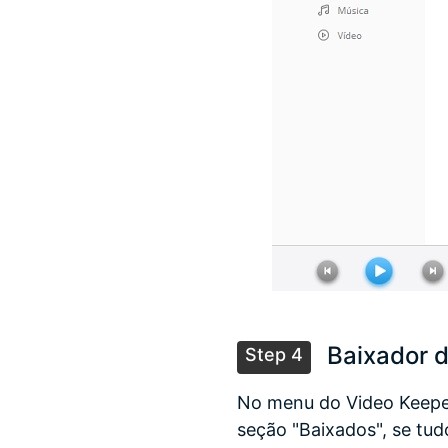
Baixador d
Step 4
No menu do Video Keeper
seção "Baixados", se tud