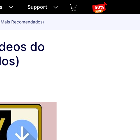
os
Support
 (Mais Recomendados)
ídeos do
os)