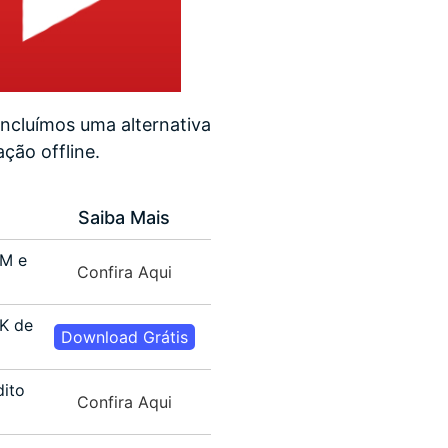
ncluímos uma alternativa
ção offline.
Saiba Mais
DM e
Confira Aqui
4K de
Download Grátis
dito
Confira Aqui