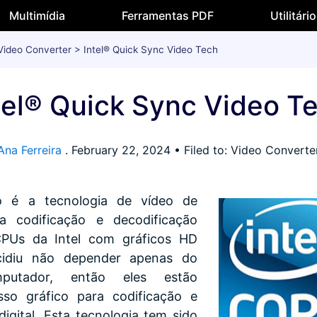
Multimídia
Ferramentas PDF
Utilitári
Video Converter
> Intel® Quick Sync Video Tech
tel® Quick Sync Video T
Ana Ferreira
.
February 22, 2024
• Filed to: Video Converte
o é a tecnologia de vídeo de
a codificação e decodificação
CPUs da Intel com gráficos HD
ecidiu não depender apenas do
putador, então eles estão
sso gráfico para codificação e
igital. Esta tecnologia tem sido