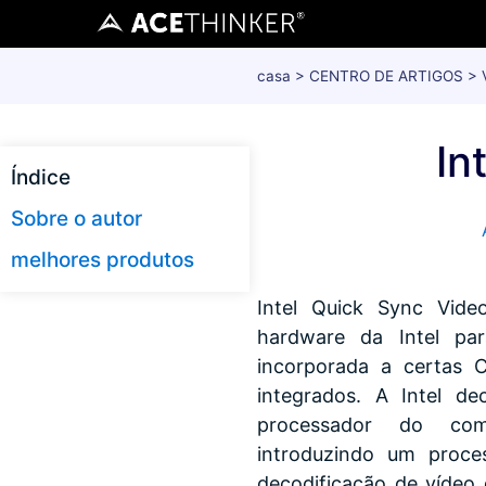
casa
>
CENTRO DE ARTIGOS
>
In
Índice
Sobre o autor
melhores produtos
Intel Quick Sync Vide
hardware da Intel par
incorporada a certas 
integrados. A Intel d
processador do com
introduzindo um proce
decodificação de vídeo d