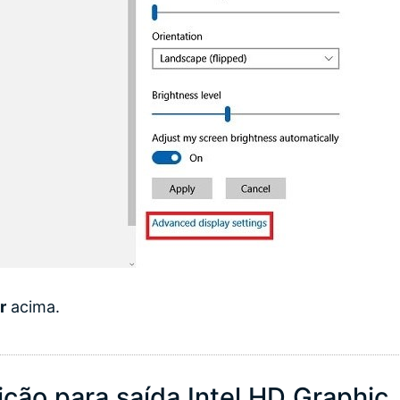
r
acima.
ição para saída Intel HD Graphic