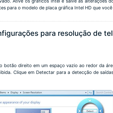
vado. Ative os gráficos Intel e salve as alterações d
ntes para o modelo de placa gráfica Intel HD que você
figurações para resolução de te
 o botão direito em um espaço vazio ao redor da áre
xibida. Clique em Detectar para a detecção de saíd