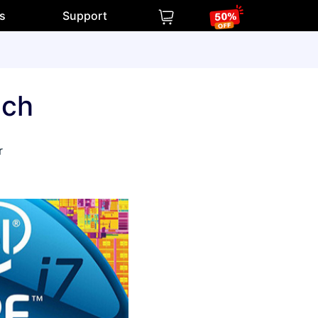
os
Support
ech
r