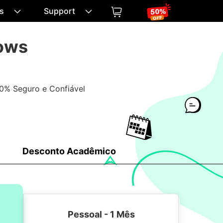
os
Support
ows
0% Seguro e Confiável
Desconto Acadêmico
Pessoal - 1 Mês