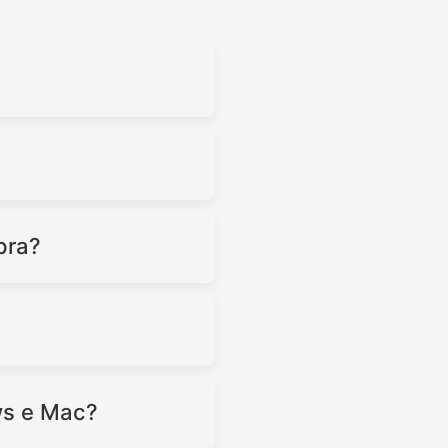
pra?
?
ws e Mac?