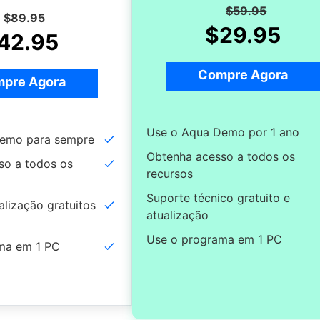
$59.95
$89.95
$29.95
42.95
Compre Agora
pre Agora
Use o Aqua Demo por 1 ano
emo para sempre
Obtenha acesso a todos os
so a todos os
recursos
Suporte técnico gratuito e
alização gratuitos
atualização
Use o programa em 1 PC
ma em 1 PC